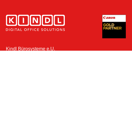
Kindl Bürosysteme e.U.
Ludwig-Penz-Straße 1
6130 Schwaz
Tel.:
+43 (0) 5242 658 03
Fax:
+43 (0) 5242 658 03 19
Mail:
office@buerosysteme-kindl.at
Öffnungszeiten