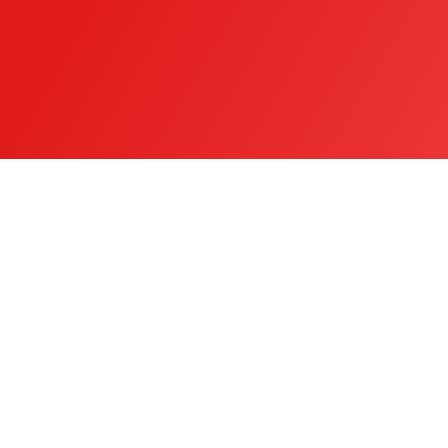
Canon imageFORCE C7165
Bringen Sie hochwertige
Marketingmaterialien mit einem kompakten
und intuitiven Multifunktionsdrucker auf
die...
Zum Produkt >>