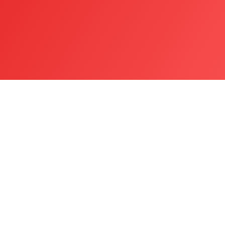
Canon imageFORCE C5100 Serie
Hochmoderne, Ki-fähige DIN A3
Farbmultifunktionsdrucker, die
Unternehmen dabei helfen, ihre digitalen
Prozesse...
Zum Produkt >>