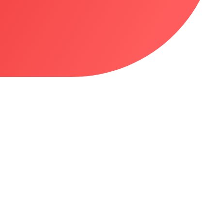
Canon imageFORCE C3150
Beschleunigen Sie Ihre Arbeitsabläufe und
steigern Sie Ihre Effizienz mit einem
schnellen...
Zum Produkt >>